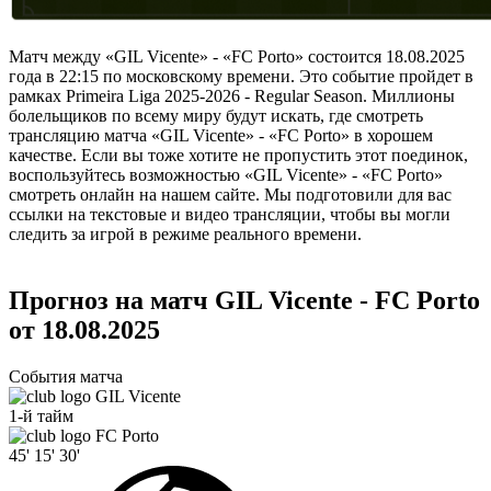
Матч между «GIL Vicente» - «FC Porto» состоится 18.08.2025
года в 22:15 по московскому времени. Это событие пройдет в
рамках Primeira Liga 2025-2026 - Regular Season. Миллионы
болельщиков по всему миру будут искать, где смотреть
трансляцию матча «GIL Vicente» - «FC Porto» в хорошем
качестве. Если вы тоже хотите не пропустить этот поединок,
воспользуйтесь возможностью «GIL Vicente» - «FC Porto»
смотреть онлайн на нашем сайте. Мы подготовили для вас
ссылки на текстовые и видео трансляции, чтобы вы могли
следить за игрой в режиме реального времени.
Прогноз на матч GIL Vicente - FC Porto
от 18.08.2025
События матча
GIL Vicente
1-й тайм
FC Porto
45'
15'
30'