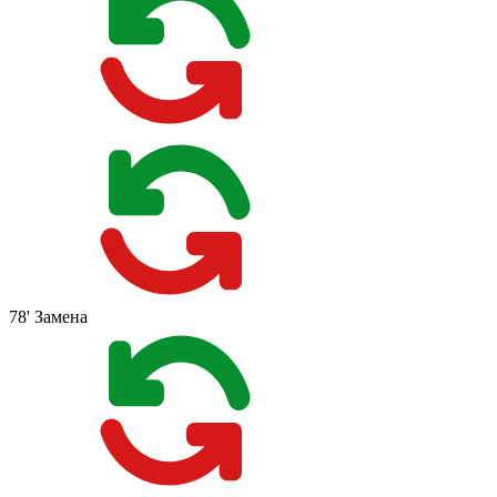
78'
Замена