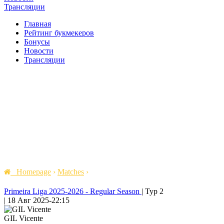
Трансляции
Главная
Рейтинг букмекеров
Бонусы
Новости
Трансляции
Homepage
›
Matches
›
Primeira Liga 2025-2026 - Regular Season
|
Тур 2
|
18 Авг 2025
-
22:15
GIL Vicente