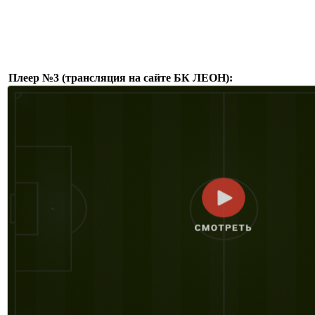
Плеер №3 (трансляция на сайте БК ЛЕОН):