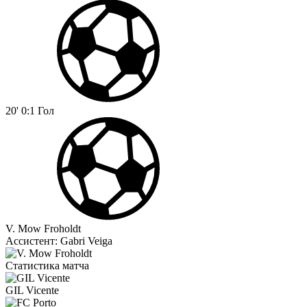
20'
0:1
Гол
V. Mow Froholdt
Ассистент:
Gabri Veiga
Статистика матча
GIL Vicente