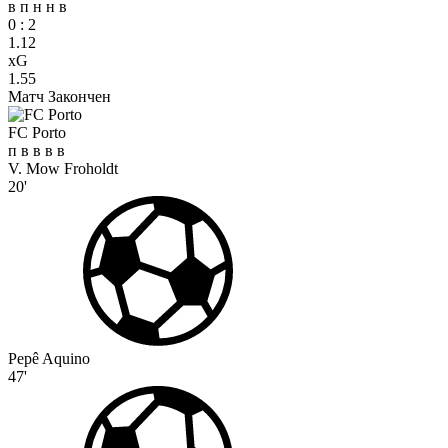
в
п
н
н
в
0
:
2
1.12
xG
1.55
Матч Закончен
FC Porto
п
в
в
в
в
V. Mow Froholdt
20'
Pepê Aquino
47'