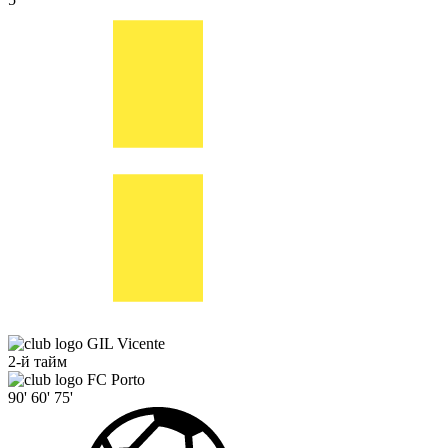
GIL Vicente
2-й тайм
FC Porto
90'
60'
75'