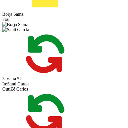
Borja Sainz
Foul
Замена
52'
In:
Santi García
Out:
Zé Carlos