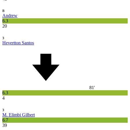
в
Andrew
6.3
20
з
Hevertton Santos
81'
6.3
4
з
M. Elimbi Gilbert
6.7
39