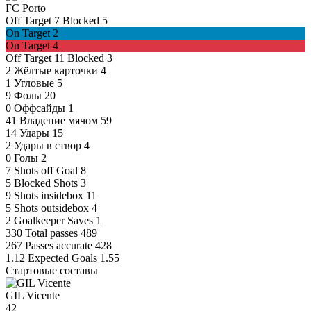
FC Porto
Off Target
7
Blocked
5
On Target
2
On Target
4
Off Target
11
Blocked
3
2
Жёлтые карточки
4
1
Угловые
5
9
Фолы
20
0
Оффсайды
1
41
Владение мячом
59
14
Удары
15
2
Удары в створ
4
0
Голы
2
7
Shots off Goal
8
5
Blocked Shots
3
9
Shots insidebox
11
5
Shots outsidebox
4
2
Goalkeeper Saves
1
330
Total passes
489
267
Passes accurate
428
1.12
Expected Goals
1.55
Стартовые составы
GIL Vicente
42