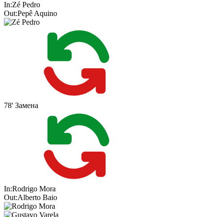
In:
Zé Pedro
Out:
Pepê Aquino
78'
Замена
In:
Rodrigo Mora
Out:
Alberto Baio