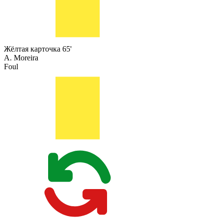
Жёлтая карточка
65'
A. Moreira
Foul