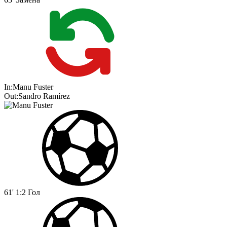
In:
Manu Fuster
Out:
Sandro Ramírez
61'
1:2
Гол