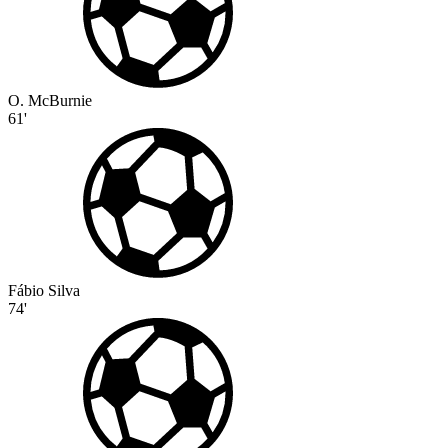
O. McBurnie
61'
Fábio Silva
74'