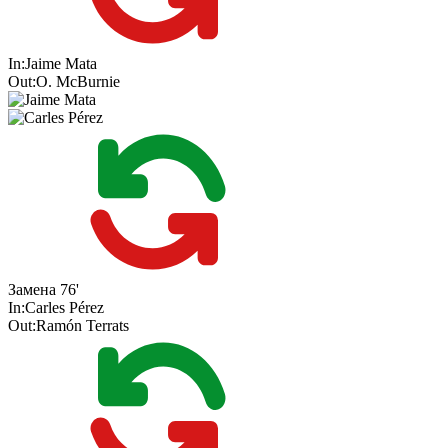
In:
Jaime Mata
Out:
O. McBurnie
Замена
76'
In:
Carles Pérez
Out:
Ramón Terrats