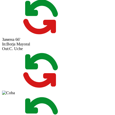
Замена
66'
In:
Borja Mayoral
Out:
C. Uche