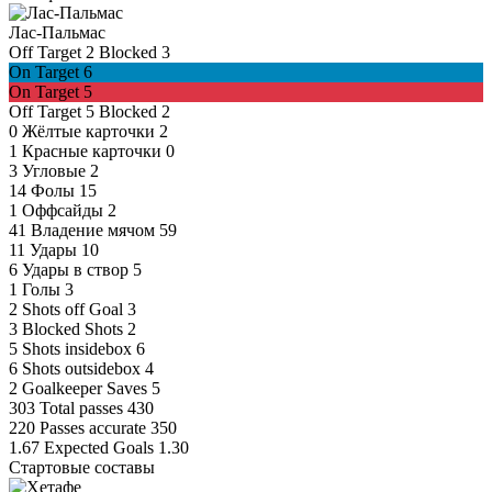
Лас-Пальмас
Off Target
2
Blocked
3
On Target
6
On Target
5
Off Target
5
Blocked
2
0
Жёлтые карточки
2
1
Красные карточки
0
3
Угловые
2
14
Фолы
15
1
Оффсайды
2
41
Владение мячом
59
11
Удары
10
6
Удары в створ
5
1
Голы
3
2
Shots off Goal
3
3
Blocked Shots
2
5
Shots insidebox
6
6
Shots outsidebox
4
2
Goalkeeper Saves
5
303
Total passes
430
220
Passes accurate
350
1.67
Expected Goals
1.30
Стартовые составы