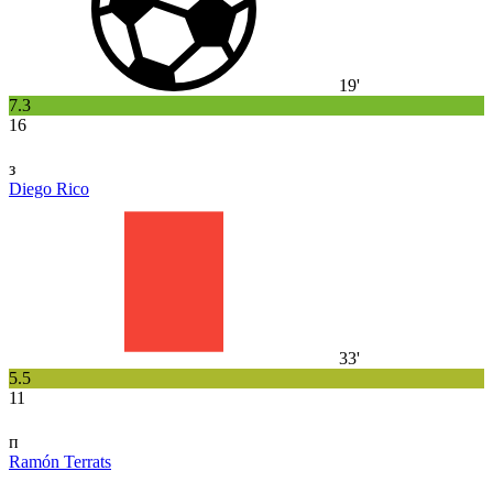
19'
7.3
16
з
Diego Rico
33'
5.5
11
п
Ramón Terrats