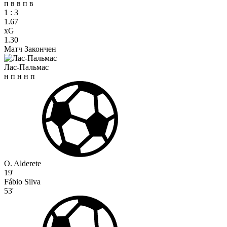
п
в
в
п
в
1
:
3
1.67
xG
1.30
Матч Закончен
Лас-Пальмас
н
п
н
н
п
O. Alderete
19'
Fábio Silva
53'