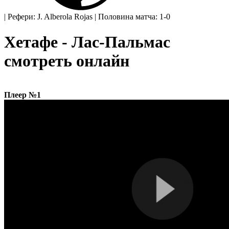
|
Рефери: J. Alberola Rojas
|
Половина матча: 1-0
Хетафе - Лас-Пальмас
смотреть онлайн
Плеер №1