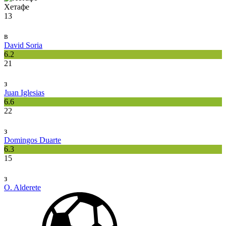
Хетафе
13
в
David Soria
6.2
21
з
Juan Iglesias
6.6
22
з
Domingos Duarte
6.3
15
з
O. Alderete