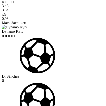
в
в
в
в
н
3
:
3
3.34
xG
0.98
Матч Закончен
Dynamo Kyiv
п
п
п
п
п
D. Sánchez
6'