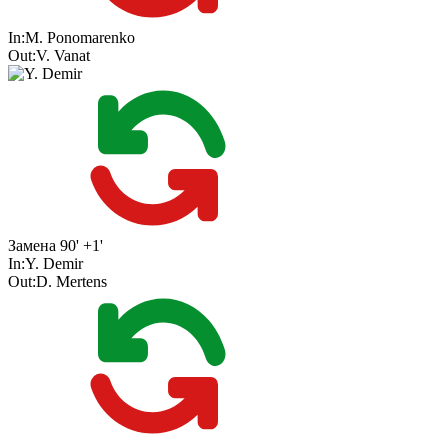
In:
M. Ponomarenko
Out:
V. Vanat
Замена
90' +1'
In:
Y. Demir
Out:
D. Mertens