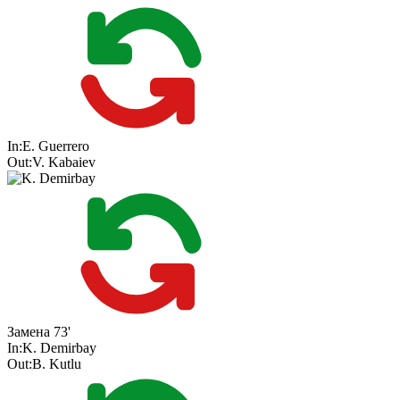
In:
E. Guerrero
Out:
V. Kabaiev
Замена
73'
In:
K. Demirbay
Out:
B. Kutlu