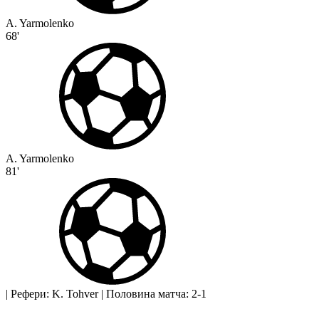
A. Yarmolenko
68'
A. Yarmolenko
81'
|
Рефери: K. Tohver
|
Половина матча: 2-1