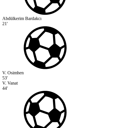
Abdülkerim Bardakcı
21'
V. Osimhen
53'
V. Vanat
44'