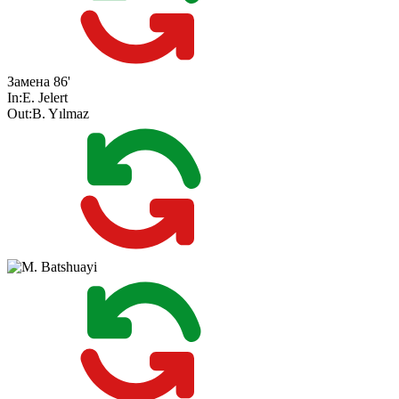
Замена
86'
In:
E. Jelert
Out:
B. Yılmaz