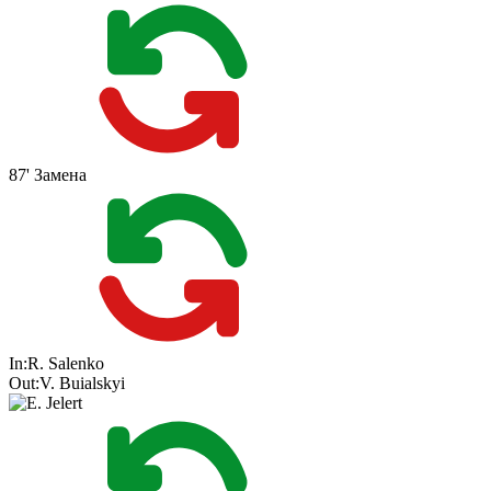
87'
Замена
In:
R. Salenko
Out:
V. Buialskyi