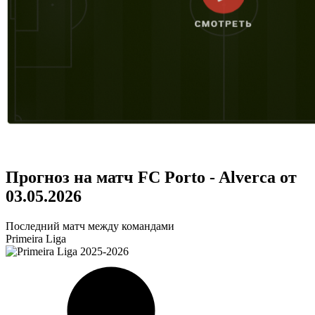
Прогноз на матч FC Porto - Alverca от
03.05.2026
Последний матч между командами
Primeira Liga