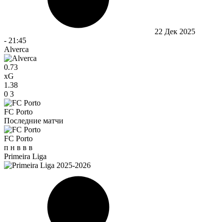
22 Дек 2025
-
21:45
Alverca
0.73
xG
1.38
0
3
FC Porto
Последние матчи
FC Porto
п
н
в
в
в
Primeira Liga