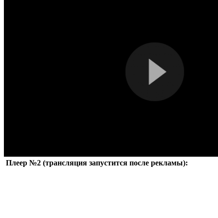
Плеер №2 (трансляция запустится после рекламы):