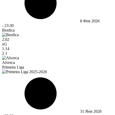
8 Фев 2026
-
23:30
Benfica
2.02
xG
1.14
2
1
Alverca
Primeira Liga
31 Янв 2026