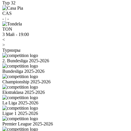
Тур 32
CAS
-
:
-
TON
3 Май
-
19:00
<
>
Турниры
2. Bundesliga 2025-2026
Bundesliga 2025-2026
Championship 2025-2026
Ekstraklasa 2025-2026
La Liga 2025-2026
Ligue 1 2025-2026
Premier League 2025-2026