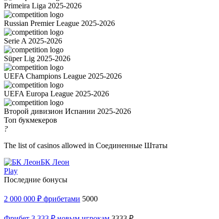
Primeira Liga 2025-2026
Russian Premier League 2025-2026
Serie A 2025-2026
Süper Lig 2025-2026
UEFA Champions League 2025-2026
UEFA Europa League 2025-2026
Второй дивизион Испании 2025-2026
Топ букмекеров
?
The list of casinos allowed in Соединенные Штаты
БК Леон
Play
Последние бонусы
2 000 000 ₽ фрибетами
5000
Фрибет 3 333 ₽ новым игрокам
3333 ₽