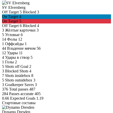
SV Elversberg
Off Target
5
Blocked
3
On Target
4
On Target
5
Off Target
6
Blocked
4
3
Жёлтые карточки
3
5
Угловые
6
14
Фолы
12
1
Оффсайды
1
44
Владение мячом
56
12
Удары
11
4
Удары в створ
5
1
Голы
2
5
Shots off Goal
2
3
Blocked Shots
4
7
Shots insidebox
8
5
Shots outsidebox
3
3
Goalkeeper Saves
3
376
Total passes
487
284
Passes accurate
405
0.66
Expected Goals
1.19
Стартовые составы
Dynamo Dresden