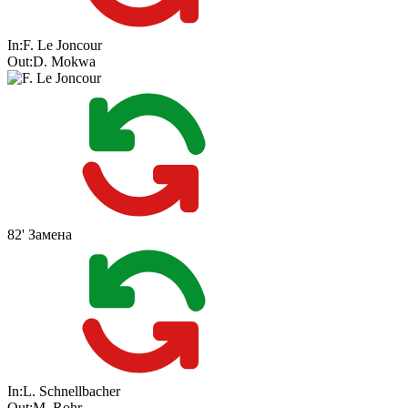
In:
F. Le Joncour
Out:
D. Mokwa
82'
Замена
In:
L. Schnellbacher
Out:
M. Rohr