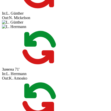
In:
L. Günther
Out:
N. Mickelson
Замена
71'
In:
L. Herrmann
Out:
K. Amoako