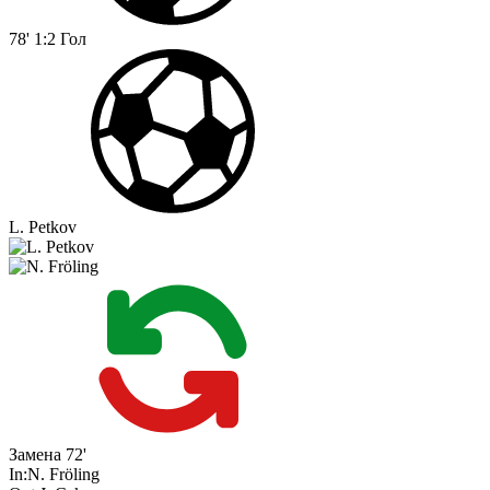
78'
1:2
Гол
L. Petkov
Замена
72'
In:
N. Fröling