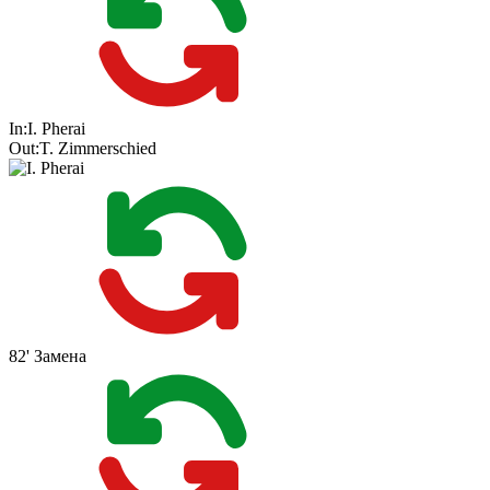
In:
I. Pherai
Out:
T. Zimmerschied
82'
Замена