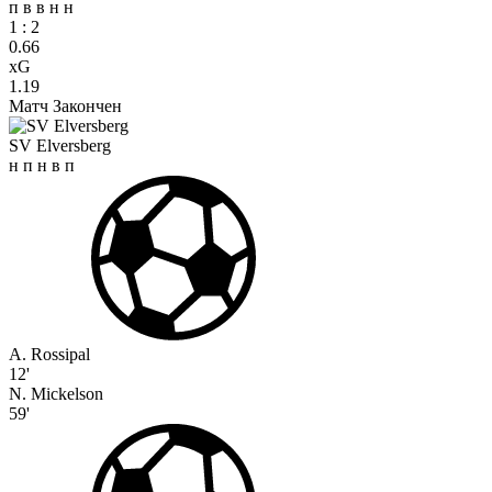
п
в
в
н
н
1
:
2
0.66
xG
1.19
Матч Закончен
SV Elversberg
н
п
н
в
п
A. Rossipal
12'
N. Mickelson
59'