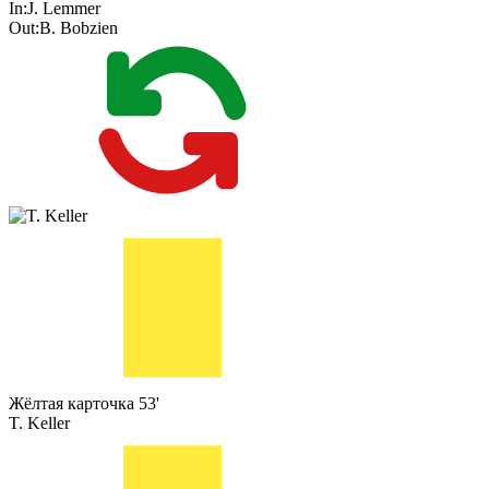
In:
J. Lemmer
Out:
B. Bobzien
Жёлтая карточка
53'
T. Keller