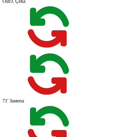
Out:
J. Çeka
71'
Замена