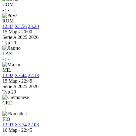
COM
-
:
-
ROM
1
2.37
X
3.56
2
3.20
15 Мар
-
20:00
Serie A 2025-2026
Тур 29
LAZ
-
:
-
MIL
1
3.92
X
3.44
2
2.13
15 Мар
-
22:45
Serie A 2025-2026
Тур 29
CRE
-
:
-
FIO
1
3.93
X
3.74
2
2.03
16 Мар
-
22:45
<