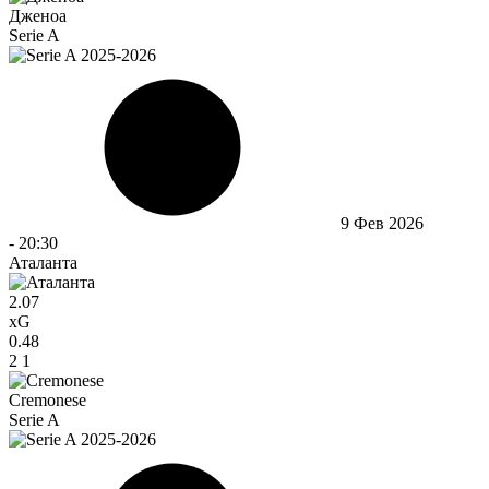
Дженоа
Serie A
9 Фев 2026
-
20:30
Аталанта
2.07
xG
0.48
2
1
Cremonese
Serie A