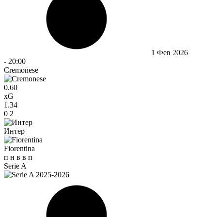
1 Фев 2026
-
20:00
Cremonese
0.60
xG
1.34
0
2
Интер
Fiorentina
п
н
в
в
п
Serie A