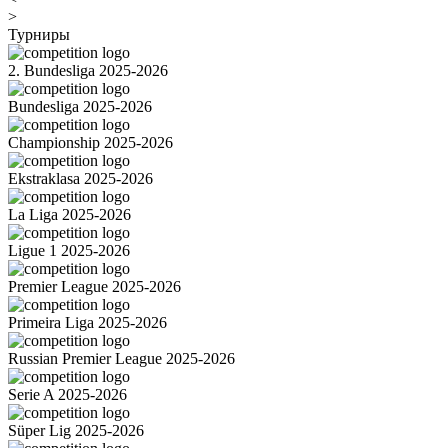
>
Турниры
2. Bundesliga 2025-2026
Bundesliga 2025-2026
Championship 2025-2026
Ekstraklasa 2025-2026
La Liga 2025-2026
Ligue 1 2025-2026
Premier League 2025-2026
Primeira Liga 2025-2026
Russian Premier League 2025-2026
Serie A 2025-2026
Süper Lig 2025-2026