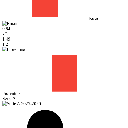
Комо
0.84
xG
1.49
1
2
Fiorentina
Serie A