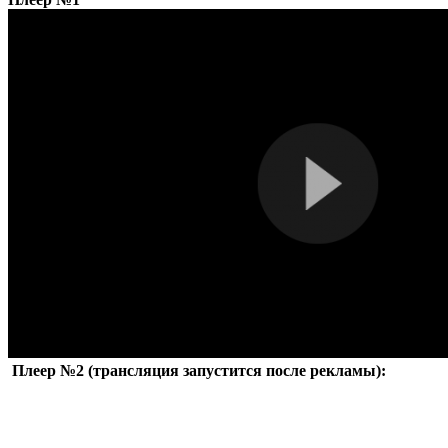
Плеер №2 (трансляция запустится после рекламы):