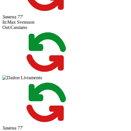
Замена
77'
In:
Max Svensson
Out:
Cassiano
Замена
77'