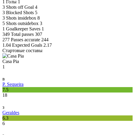
1
Голы
1
3
Shots off Goal
4
3
Blocked Shots
5
3
Shots insidebox
8
5
Shots outsidebox
3
1
Goalkeeper Saves
1
349
Total passes
307
277
Passes accurate
244
1.04
Expected Goals
2.17
Стартовые составы
Casa Pia
1
в
P. Sequeira
7.5
18
з
Geraldes
6.3
6