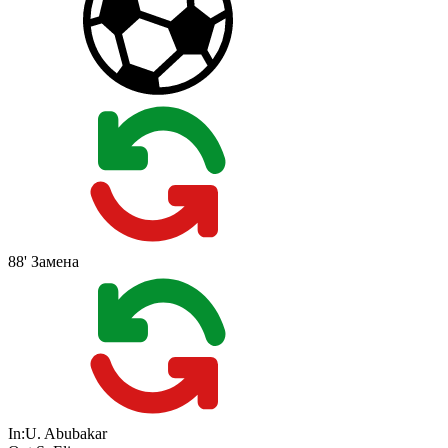
88'
Замена
In:
U. Abubakar