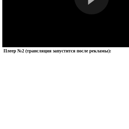
Плеер №2 (трансляция запустится после рекламы):