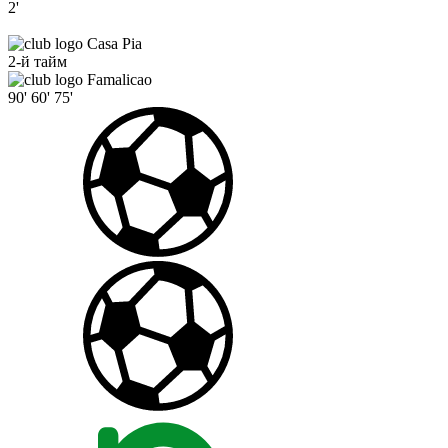
2'
Casa Pia
2-й тайм
Famalicao
90'
60'
75'