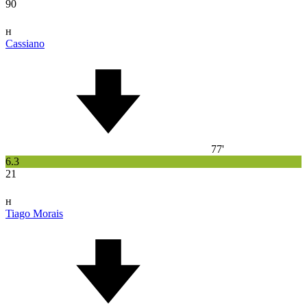
90
н
Cassiano
77'
6.3
21
н
Tiago Morais