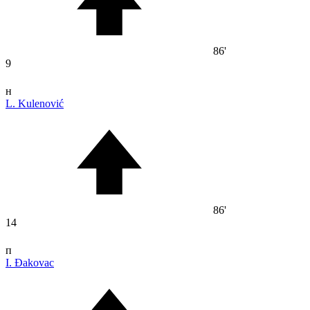
86'
9
н
L. Kulenović
86'
14
п
I. Đakovac