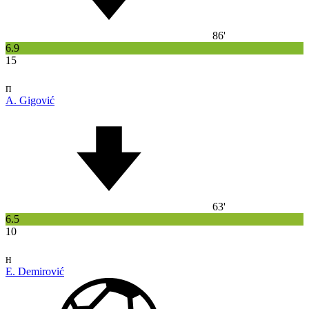
86'
6.9
15
п
A. Gigović
63'
6.5
10
н
E. Demirović