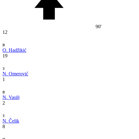
90'
12
в
O. Hadžikić
19
з
N. Omerović
1
в
N. Vasilj
2
з
N. Čelik
8
п