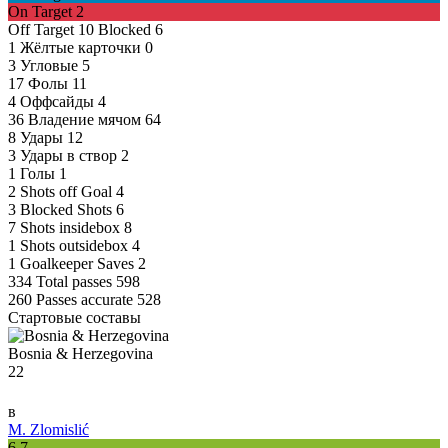
On Target
2
Off Target
10
Blocked
6
1
Жёлтые карточки
0
3
Угловые
5
17
Фолы
11
4
Оффсайды
4
36
Владение мячом
64
8
Удары
12
3
Удары в створ
2
1
Голы
1
2
Shots off Goal
4
3
Blocked Shots
6
7
Shots insidebox
8
1
Shots outsidebox
4
1
Goalkeeper Saves
2
334
Total passes
598
260
Passes accurate
528
Стартовые составы
Bosnia & Herzegovina
22
в
M. Zlomislić
6.7