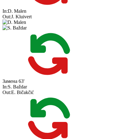
In:
D. Malen
Out:
J. Kluivert
Замена
63'
In:
S. Baždar
Out:
E. Bičakčić