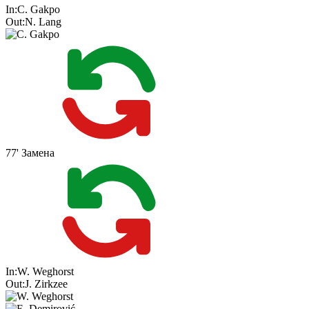
In:
C. Gakpo
Out:
N. Lang
77'
Замена
In:
W. Weghorst
Out:
J. Zirkzee