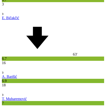
3
з
E. Bičakčić
63'
6.7
16
з
A. Barišić
6.9
18
з
T. Muharemović
7