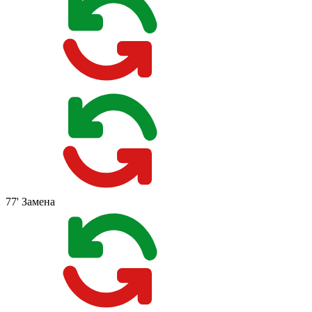
77'
Замена