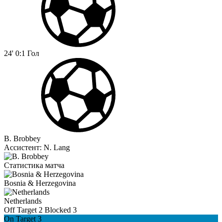
24'
0:1
Гол
B. Brobbey
Ассистент:
N. Lang
Статистика матча
Bosnia & Herzegovina
Netherlands
Off Target
2
Blocked
3
On Target
3