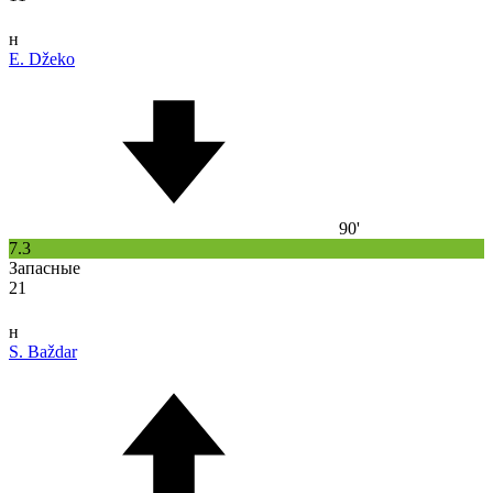
н
E. Džeko
90'
7.3
Запасные
21
н
S. Baždar