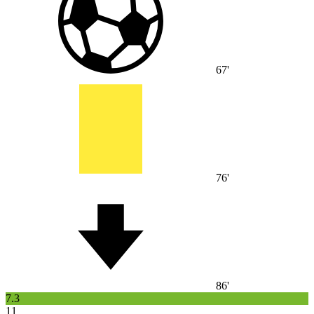
67'
76'
86'
7.3
11