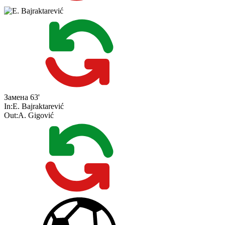
Замена
63'
In:
E. Bajraktarević
Out:
A. Gigović