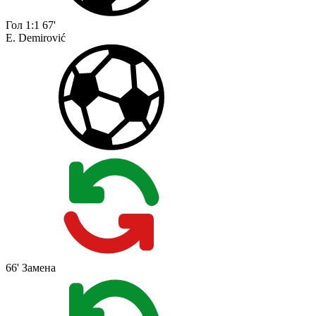
Гол
1:1
67'
E. Demirović
66'
Замена