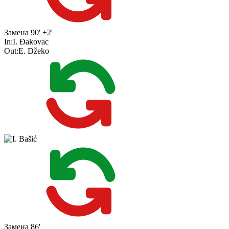
Замена
90' +2'
In:
I. Đakovac
Out:
E. Džeko
Замена
86'