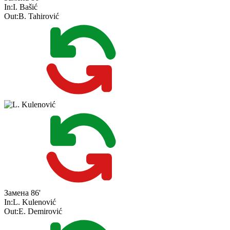
In:
I. Bašić
Out:
B. Tahirović
Замена
86'
In:
L. Kulenović
Out:
E. Demirović