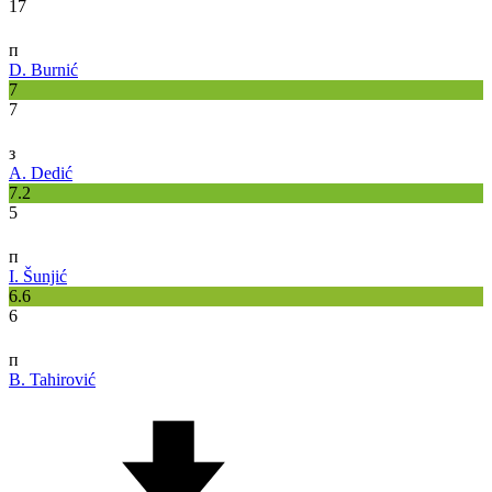
17
п
D. Burnić
7
7
з
A. Dedić
7.2
5
п
I. Šunjić
6.6
6
п
B. Tahirović