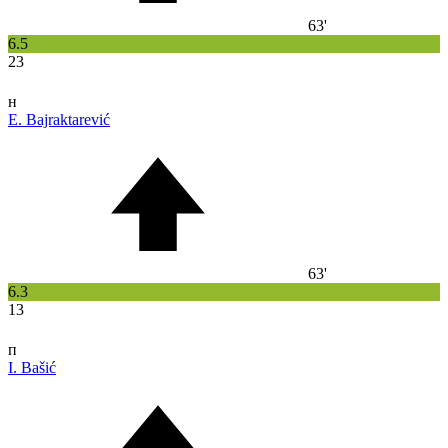
63'
6.5
23
н
E. Bajraktarević
63'
6.3
13
п
I. Bašić