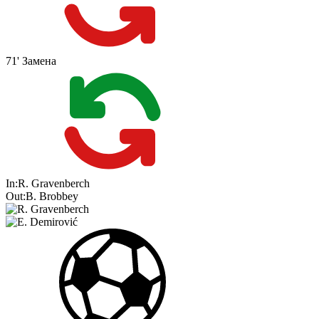
71'
Замена
In:
R. Gravenberch
Out:
B. Brobbey