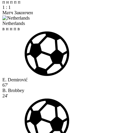
п
н
п
п
п
1
:
1
Матч Закончен
Netherlands
в
н
н
п
в
E. Demirović
67'
B. Brobbey
24'