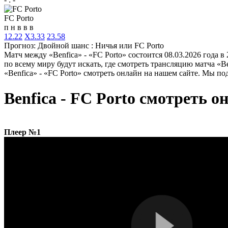
FC Porto
п
н
в
в
в
1
2.22
X
3.33
2
3.58
Прогноз:
Двойной шанс : Ничья или FC Porto
Матч между «Benfica» - «FC Porto» состоится 08.03.2026 года в
по всему миру будут искать, где смотреть трансляцию матча «B
«Benfica» - «FC Porto» смотреть онлайн на нашем сайте. Мы по
Benfica - FC Porto смотреть о
Плеер №1