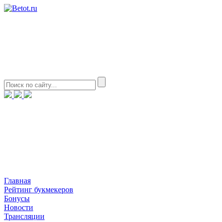
Главная
Рейтинг букмекеров
Бонусы
Новости
Трансляции