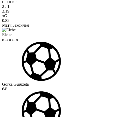
п
п
н
в
в
2
:
1
3.19
xG
0.82
Матч Закончен
Elche
н
п
п
п
н
Gorka Guruzeta
64'