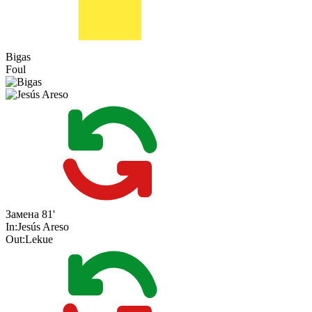
Bigas
Foul
Замена
81'
In:
Jesús Areso
Out:
Lekue