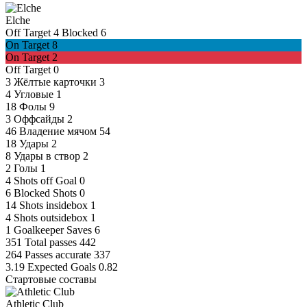
Elche
Off Target
4
Blocked
6
On Target
8
On Target
2
Off Target
0
3
Жёлтые карточки
3
4
Угловые
1
18
Фолы
9
3
Оффсайды
2
46
Владение мячом
54
18
Удары
2
8
Удары в створ
2
2
Голы
1
4
Shots off Goal
0
6
Blocked Shots
0
14
Shots insidebox
1
4
Shots outsidebox
1
1
Goalkeeper Saves
6
351
Total passes
442
264
Passes accurate
337
3.19
Expected Goals
0.82
Стартовые составы
Athletic Club