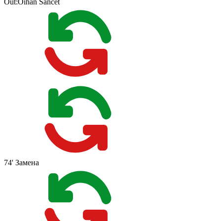
Out:
Oihan Sancet
74'
Замена