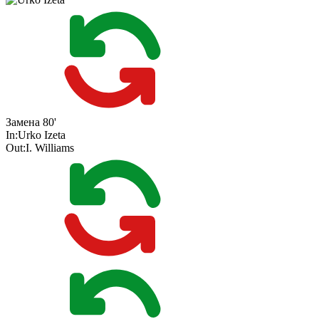
Замена
80'
In:
Urko Izeta
Out:
I. Williams