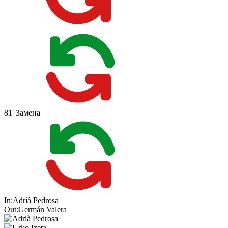
81'
Замена
In:
Adrià Pedrosa
Out:
Germán Valera