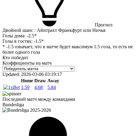
Прогноз
Двойной шанс : Айнтрахт Франкфурт или Ничья
Голы дома:
-2.5*
Голы в гостях:
-1.5*
* -1.5 означает, что в матче будет максимум 1.5 гола, то есть не
более одного гола
Кто победит
Коэффициенты на матч
Updated:
2026-03-06 03:19:17
Home
Draw
Away
1.59
4.68
5.84
Последний матч между командами
Bundesliga