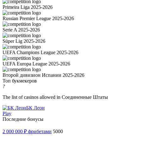
Primeira Liga 2025-2026
Russian Premier League 2025-2026
Serie A 2025-2026
Süper Lig 2025-2026
UEFA Champions League 2025-2026
UEFA Europa League 2025-2026
Второй дивизион Испании 2025-2026
Топ букмекеров
?
The list of casinos allowed in Соединенные Штаты
БК Леон
Play
Последние бонусы
2 000 000 ₽ фрибетами
5000