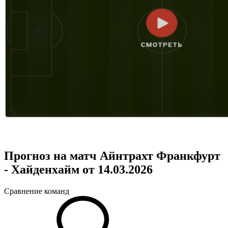
Прогноз на матч Айнтрахт Франкфурт
- Хайденхайм от 14.03.2026
Сравнение команд