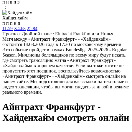
п
н
в
п
в
-
:
-
Хайденхайм
п
п
п
н
п
1
1.59
X
4.68
2
5.84
Прогноз:
Двойной шанс : Eintracht Frankfurt или Ничья
Матч между «Айнтрахт Франкфурт» - «Хайденхайм»
состоится 14.03.2026 года в 17:30 по московскому времени.
Это событие пройдет в рамках Bundesliga 2025-2026 - Regular
Season. Миллионы болельщиков по всему миру будут искать,
где смотреть трансляцию матча «Айнтрахт Франкфурт» -
«Хайденхайм» в хорошем качестве. Если вы тоже хотите не
пропустить этот поединок, воспользуйтесь возможностью
«Айнтрахт Франкфурт» - «Хайденхайм» смотреть онлайн на
нашем сайте. Мы подготовили для вас ссылки на текстовые и
видео трансляции, чтобы вы могли следить за игрой в режиме
реального времени.
Айнтрахт Франкфурт -
Хайденхайм смотреть онлайн