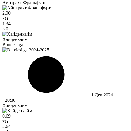
Айнтрахт Франкфурт
2.90
xG
1.34
3
0
Хайденхайм
Bundesliga
1 Дек 2024
-
20:30
Хайденхайм
0.69
xG
2.64