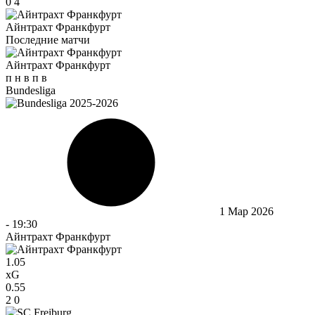
0
4
Айнтрахт Франкфурт
Последние матчи
Айнтрахт Франкфурт
п
н
в
п
в
Bundesliga
1 Мар 2026
-
19:30
Айнтрахт Франкфурт
1.05
xG
0.55
2
0