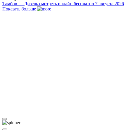
Тамбов — Дизель смотреть онлайн бесплатно 7 августа 2026
Показать больше