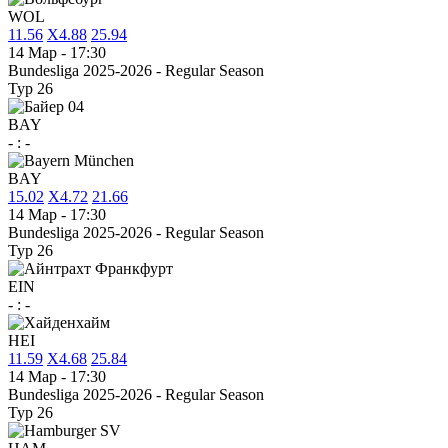
WOL
1
1.56
X
4.88
2
5.94
14 Мар
-
17:30
Bundesliga 2025-2026 - Regular Season
Тур 26
BAY
-
:
-
BAY
1
5.02
X
4.72
2
1.66
14 Мар
-
17:30
Bundesliga 2025-2026 - Regular Season
Тур 26
EIN
-
:
-
HEI
1
1.59
X
4.68
2
5.84
14 Мар
-
17:30
Bundesliga 2025-2026 - Regular Season
Тур 26