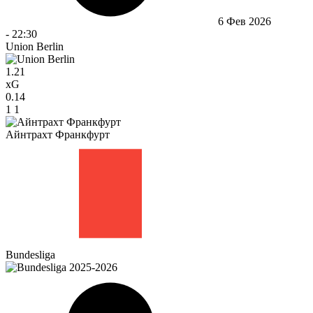
6 Фев 2026
-
22:30
Union Berlin
1.21
xG
0.14
1
1
Айнтрахт Франкфурт
Bundesliga