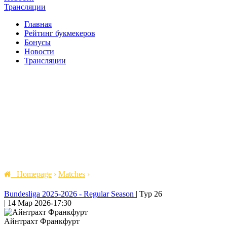
Трансляции
Главная
Рейтинг букмекеров
Бонусы
Новости
Трансляции
Homepage
›
Matches
›
Bundesliga 2025-2026 - Regular Season
|
Тур 26
|
14 Мар 2026
-
17:30
Айнтрахт Франкфурт