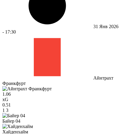
31 Янв 2026
-
17:30
Айнтрахт
Франкфурт
1.06
xG
0.51
1
3
Байер 04
Хайденхайм