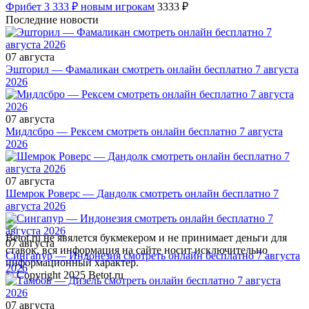
Фрибет 3 333 ₽ новым игрокам
3333 ₽
Последние новости
07 августа
Эшторил — Фамаликан смотреть онлайн бесплатно 7 августа
2026
07 августа
Мидлсбро — Рексем смотреть онлайн бесплатно 7 августа
2026
07 августа
Шемрок Роверс — Дандолк смотреть онлайн бесплатно 7
августа 2026
Betot.ru не явялется букмекером и не принимает деньги для
07 августа
ставок, вся информация на сайте носит исключительно
Сингапур — Индонезия смотреть онлайн бесплатно 7 августа
информационный характер.
2026
© Copyright 2025 Betot.ru
07 августа