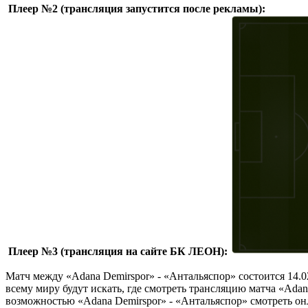
Плеер №2 (трансляция запустится после рекламы):
Плеер №3 (трансляция на сайте БК ЛЕОН):
Матч между «Adana Demirspor» - «Антальяспор» состоится 14.0
всему миру будут искать, где смотреть трансляцию матча «Adan
возможностью «Adana Demirspor» - «Антальяспор» смотреть онл