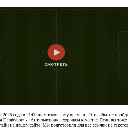
2.2025 года в 21:00 по московскому времени. Это событие пройд
a Demirspor» - «Антальяспор» в хорошем качестве. Если вы тоже
айн на нашем сайте. Мы подготовили для вас ссылки на текстов