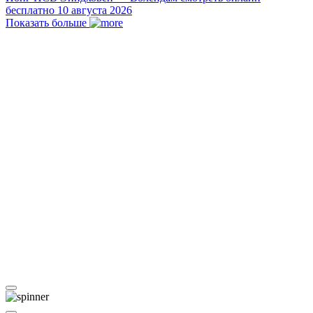
бесплатно 10 августа 2026
Показать больше