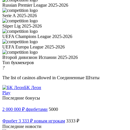
Russian Premier League 2025-2026
Serie A 2025-2026
Süper Lig 2025-2026
UEFA Champions League 2025-2026
UEFA Europa League 2025-2026
Второй дивизион Испании 2025-2026
Топ букмекеров
?
The list of casinos allowed in Соединенные Штаты
БК Леон
Play
Последние бонусы
2 000 000 ₽ фрибетами
5000
Фрибет 3 333 ₽ новым игрокам
3333 ₽
Последние новости