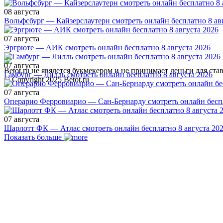
08 августа
Вольфсбург — Кайзерслаутерн смотреть онлайн бесплатно 8 ав
07 августа
Эргрюте — АИК смотреть онлайн бесплатно 8 августа 2026
07 августа
Betot.ru не явялется букмекером и не принимает деньги для с
Гамбург — Лилль смотреть онлайн бесплатно 8 августа 2026
© Copyright 2025 Betot.ru
07 августа
Операрио Ферровиарио — Сан-Бернарду смотреть онлайн беспл
07 августа
Шарлотт ФК — Атлас смотреть онлайн бесплатно 8 августа 20
Показать больше