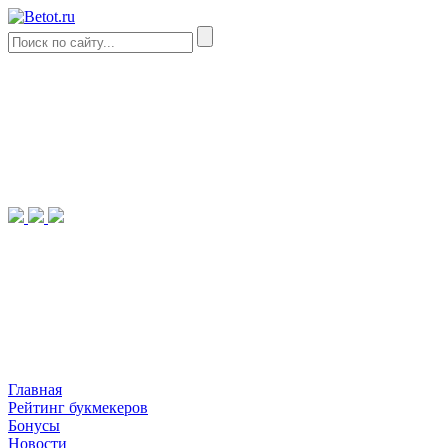
Главная
Рейтинг букмекеров
Бонусы
Новости