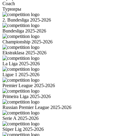
Coach
Турниры
2. Bundesliga 2025-2026
Bundesliga 2025-2026
Championship 2025-2026
Ekstraklasa 2025-2026
La Liga 2025-2026
Ligue 1 2025-2026
Premier League 2025-2026
Primeira Liga 2025-2026
Russian Premier League 2025-2026
Serie A 2025-2026
Süper Lig 2025-2026