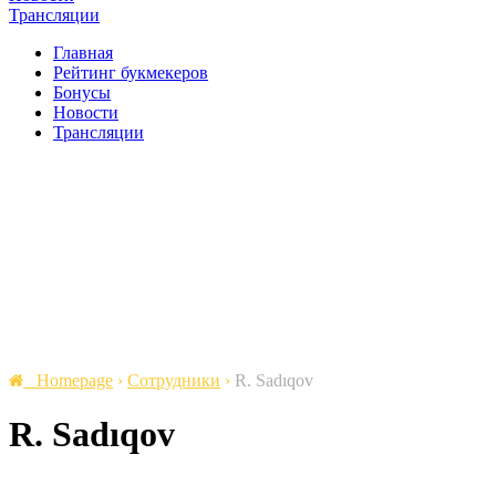
Трансляции
Главная
Рейтинг букмекеров
Бонусы
Новости
Трансляции
Homepage
›
Сотрудники
›
R. Sadıqov
R. Sadıqov