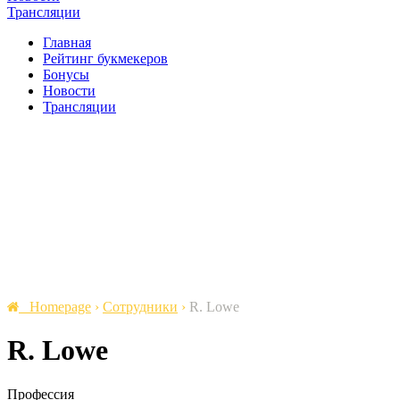
Трансляции
Главная
Рейтинг букмекеров
Бонусы
Новости
Трансляции
Homepage
›
Сотрудники
›
R. Lowe
R. Lowe
Профессия