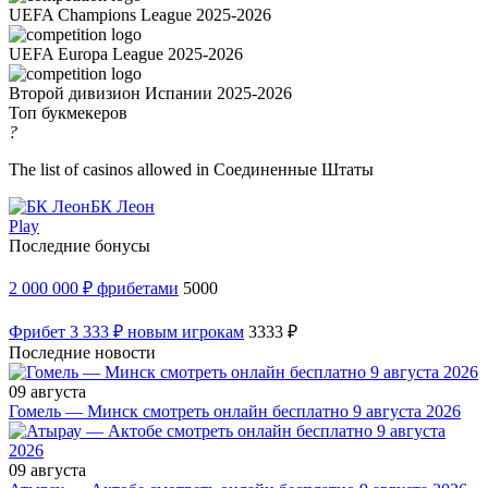
UEFA Champions League 2025-2026
UEFA Europa League 2025-2026
Второй дивизион Испании 2025-2026
Топ букмекеров
?
The list of casinos allowed in Соединенные Штаты
БК Леон
Play
Последние бонусы
2 000 000 ₽ фрибетами
5000
Фрибет 3 333 ₽ новым игрокам
3333 ₽
Последние новости
09 августа
Гомель — Минск смотреть онлайн бесплатно 9 августа 2026
09 августа