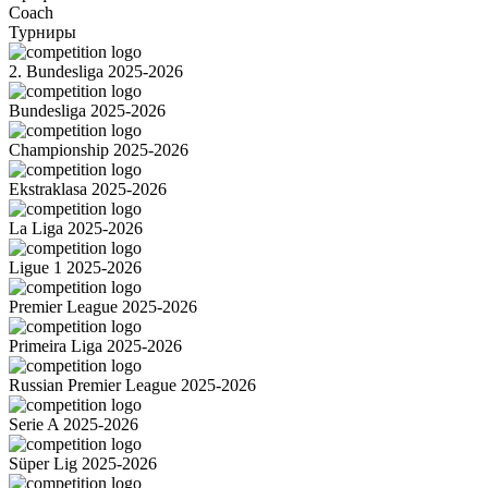
Coach
Турниры
2. Bundesliga 2025-2026
Bundesliga 2025-2026
Championship 2025-2026
Ekstraklasa 2025-2026
La Liga 2025-2026
Ligue 1 2025-2026
Premier League 2025-2026
Primeira Liga 2025-2026
Russian Premier League 2025-2026
Serie A 2025-2026
Süper Lig 2025-2026