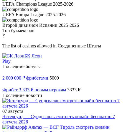
UEFA Champions League 2025-2026
UEFA Europa League 2025-2026
Второй дивизион Испании 2025-2026
Топ букмекеров
?
The list of casinos allowed in Соединенные Штаты
БК Леон
Play
Последние бонусы
2 000 000 ₽ фрибетами
5000
Фрибет 3 333 ₽ новым игрокам
3333 ₽
Последние новости
07 августа
Эстерсунд — Сундсвалль смотреть онлайн бесплатно 7
августа 2026