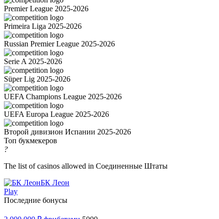
Premier League 2025-2026
Primeira Liga 2025-2026
Russian Premier League 2025-2026
Serie A 2025-2026
Süper Lig 2025-2026
UEFA Champions League 2025-2026
UEFA Europa League 2025-2026
Второй дивизион Испании 2025-2026
Топ букмекеров
?
The list of casinos allowed in Соединенные Штаты
БК Леон
Play
Последние бонусы