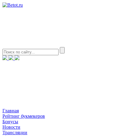
Главная
Рейтинг букмекеров
Бонусы
Новости
Трансляции