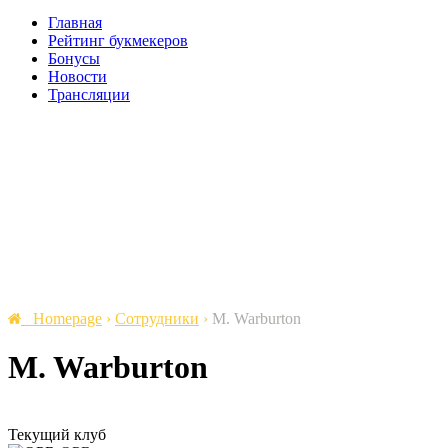
Главная
Рейтинг букмекеров
Бонусы
Новости
Трансляции
Homepage
›
Сотрудники
›
M. Warburton
M. Warburton
Текущий клуб