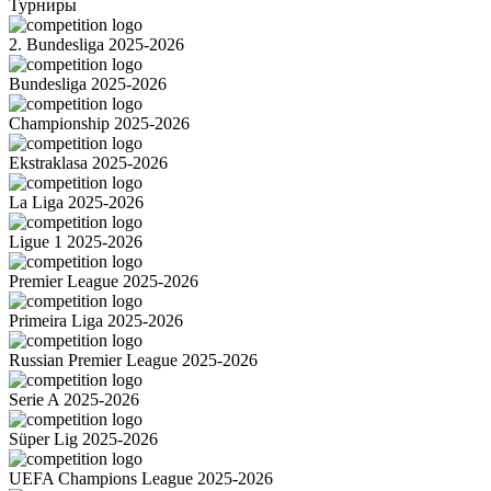
Турниры
2. Bundesliga 2025-2026
Bundesliga 2025-2026
Championship 2025-2026
Ekstraklasa 2025-2026
La Liga 2025-2026
Ligue 1 2025-2026
Premier League 2025-2026
Primeira Liga 2025-2026
Russian Premier League 2025-2026
Serie A 2025-2026
Süper Lig 2025-2026
UEFA Champions League 2025-2026