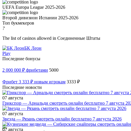
UEFA Europa League 2025-2026
Второй дивизион Испании 2025-2026
Топ букмекеров
?
The list of casinos allowed in Соединенные Штаты
БК Леон
Play
Последние бонусы
2 000 000 ₽ фрибетами
5000
Фрибет 3 333 ₽ новым игрокам
3333 ₽
Последние новости
07 августа
Грикспор — Арнальди смотреть онлайн бесплатно 7 августа 20
07 августа
Звезда — Рязань смотреть онлайн бесплатно 7 августа 2026
07 августа