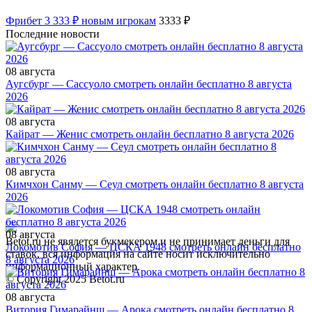
Фрибет 3 333 ₽ новым игрокам
3333 ₽
Последние новости
08 августа
Аугсбург — Сассуоло смотреть онлайн бесплатно 8 августа
2026
08 августа
Кайрат — Женис смотреть онлайн бесплатно 8 августа 2026
08 августа
Кимчхон Санму — Сеул смотреть онлайн бесплатно 8 августа
2026
08 августа
Betot.ru не явялется букмекером и не принимает деньги для
Локомотив София — ЦСКА 1948 смотреть онлайн бесплатно
ставок, вся информация на сайте носит исключительно
8 августа 2026
информационный характер.
© Copyright 2025 Betot.ru
08 августа
Витория Гимарайнш — Арока смотреть онлайн бесплатно 8