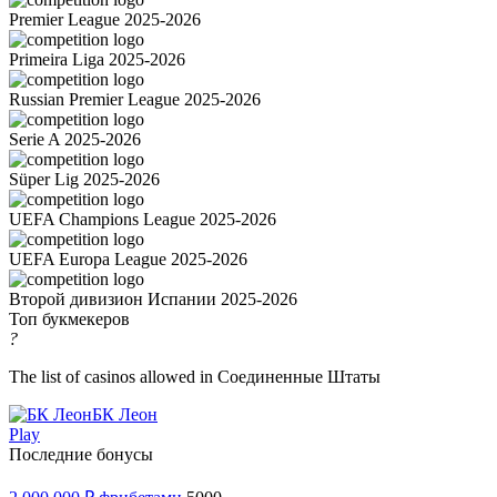
Premier League 2025-2026
Primeira Liga 2025-2026
Russian Premier League 2025-2026
Serie A 2025-2026
Süper Lig 2025-2026
UEFA Champions League 2025-2026
UEFA Europa League 2025-2026
Второй дивизион Испании 2025-2026
Топ букмекеров
?
The list of casinos allowed in Соединенные Штаты
БК Леон
Play
Последние бонусы