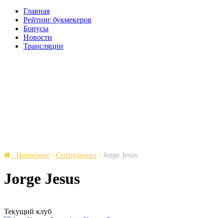
Главная
Рейтинг букмекеров
Бонусы
Новости
Трансляции
Homepage
›
Сотрудники
›
Jorge Jesus
Jorge Jesus
Текущий клуб