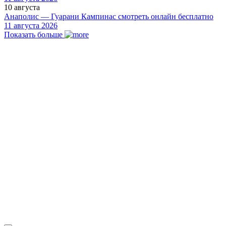
10 августа
Анаполис — Гуарани Кампинас смотреть онлайн бесплатно
11 августа 2026
Показать больше