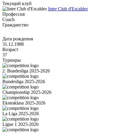
Текущий клуб
Inter Club d'Escaldes
Профессия
Coach
Гражданство
Дата рождения
31.12.1988
Возраст
37
Турниры
2. Bundesliga 2025-2026
Bundesliga 2025-2026
Championship 2025-2026
Ekstraklasa 2025-2026
La Liga 2025-2026
Ligue 1 2025-2026