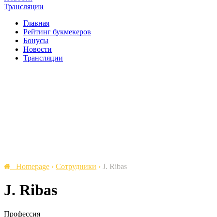
Трансляции
Главная
Рейтинг букмекеров
Бонусы
Новости
Трансляции
Homepage
›
Сотрудники
›
J. Ribas
J. Ribas
Профессия