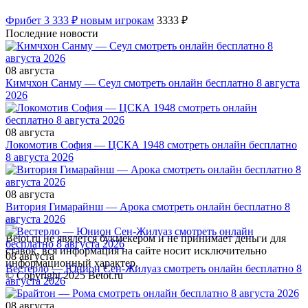
Фрибет 3 333 ₽ новым игрокам
3333 ₽
Последние новости
08 августа
Кимчхон Санму — Сеул смотреть онлайн бесплатно 8 августа
2026
08 августа
Локомотив София — ЦСКА 1948 смотреть онлайн бесплатно
8 августа 2026
08 августа
Витория Гимарайнш — Арока смотреть онлайн бесплатно 8
августа 2026
Betot.ru не явялется букмекером и не принимает деньги для
ставок, вся информация на сайте носит исключительно
08 августа
информационный характер.
Вестерло — Юнион Сен-Жилуаз смотреть онлайн бесплатно 8
© Copyright 2025 Betot.ru
августа 2026
08 августа