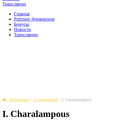
Трансляции
Главная
Рейтинг букмекеров
Бонусы
Новости
Трансляции
Homepage
›
Сотрудники
›
I. Charalampous
I. Charalampous