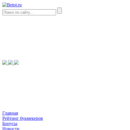
Главная
Рейтинг букмекеров
Бонусы
Новости