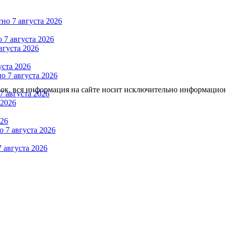
 7 августа 2026
уста 2026
тавок, вся информация на сайте носит исключительно информацио
 августа 2026
026
 августа 2026