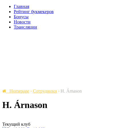
Главная
Рейтинг букмекеров
Бонусы
Новости
Трансляции
Homepage
›
Сотрудники
›
H. Árnason
H. Árnason
Текущий клуб