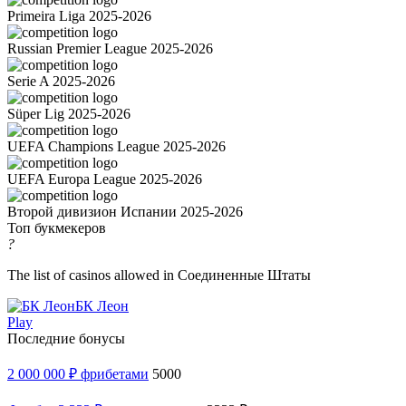
Primeira Liga 2025-2026
Russian Premier League 2025-2026
Serie A 2025-2026
Süper Lig 2025-2026
UEFA Champions League 2025-2026
UEFA Europa League 2025-2026
Второй дивизион Испании 2025-2026
Топ букмекеров
?
The list of casinos allowed in Соединенные Штаты
БК Леон
Play
Последние бонусы
2 000 000 ₽ фрибетами
5000