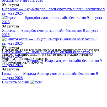
09 августа
Шарлеруа — Ауд-Хеверле Левен смотреть онлайн бесплатно 9
августа 2026
09 августа
Хорсенс — Брондбю смотреть онлайн бесплатно 9 августа
2026
09 августа
Betot.ru не явялется букмекером и не принимает деньги для
Санкт-Галлен — Люцерн смотреть онлайн бесплатно 9
ставок, вся информация на сайте носит исключительно
августа 2026
информационный характер.
© Copyright 2025 Betot.ru
09 августа
Грикспор — Мерида Агилар смотреть онлайн бесплатно 9
августа 2026
Показать больше