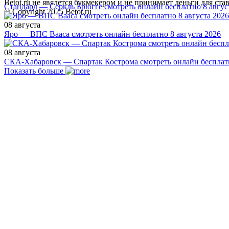
Betot.ru не явялется букмекером и не принимает деньги для с
Стандард — Серкль Брюгге смотреть онлайн бесплатно 8 авгус
© Copyright 2025 Betot.ru
08 августа
Яро — ВПС Вааса смотреть онлайн бесплатно 8 августа 2026
08 августа
СКА-Хабаровск — Спартак Кострома смотреть онлайн бесплатн
Показать больше