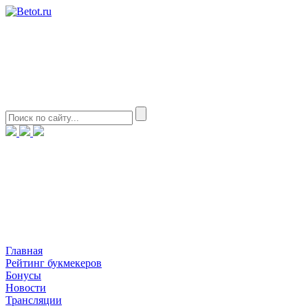
Главная
Рейтинг букмекеров
Бонусы
Новости
Трансляции