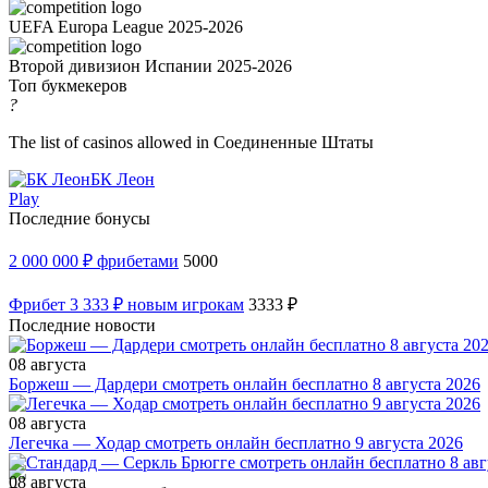
UEFA Europa League 2025-2026
Второй дивизион Испании 2025-2026
Топ букмекеров
?
The list of casinos allowed in Соединенные Штаты
БК Леон
Play
Последние бонусы
2 000 000 ₽ фрибетами
5000
Фрибет 3 333 ₽ новым игрокам
3333 ₽
Последние новости
08 августа
Боржеш — Дардери смотреть онлайн бесплатно 8 августа 2026
08 августа
Легечка — Ходар смотреть онлайн бесплатно 9 августа 2026
08 августа