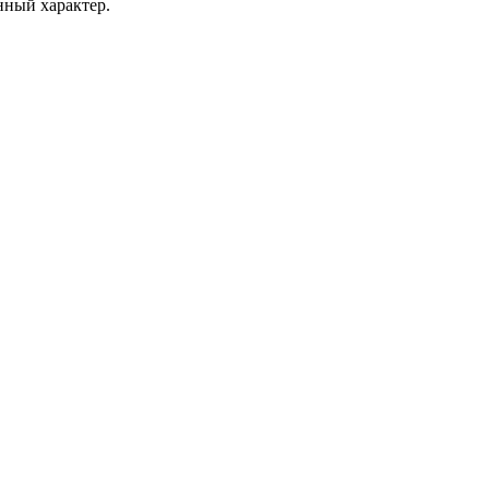
нный характер.