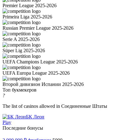
Premier League 2025-2026
Primeira Liga 2025-2026
Russian Premier League 2025-2026
Serie A 2025-2026
Süper Lig 2025-2026
UEFA Champions League 2025-2026
UEFA Europa League 2025-2026
Второй дивизион Испании 2025-2026
Топ букмекеров
?
The list of casinos allowed in Соединенные Штаты
БК Леон
Play
Последние бонусы