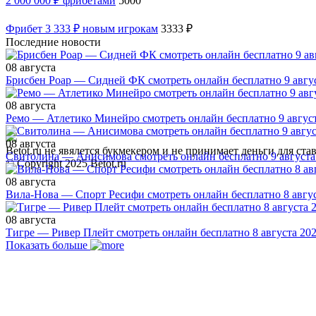
2 000 000 ₽ фрибетами
5000
Фрибет 3 333 ₽ новым игрокам
3333 ₽
Последние новости
08 августа
Брисбен Роар — Сидней ФК смотреть онлайн бесплатно 9 авгу
08 августа
Ремо — Атлетико Минейро смотреть онлайн бесплатно 9 авгус
08 августа
Betot.ru не явялется букмекером и не принимает деньги для с
Свитолина — Анисимова смотреть онлайн бесплатно 9 августа
© Copyright 2025 Betot.ru
08 августа
Вила-Нова — Спорт Ресифи смотреть онлайн бесплатно 8 авгус
08 августа
Тигре — Ривер Плейт смотреть онлайн бесплатно 8 августа 20
Показать больше