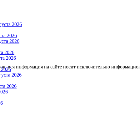
ста 2026
та 2026
тавок, вся информация на сайте носит исключительно информацио
 2026
та 2026
26