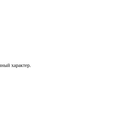
нный характер.