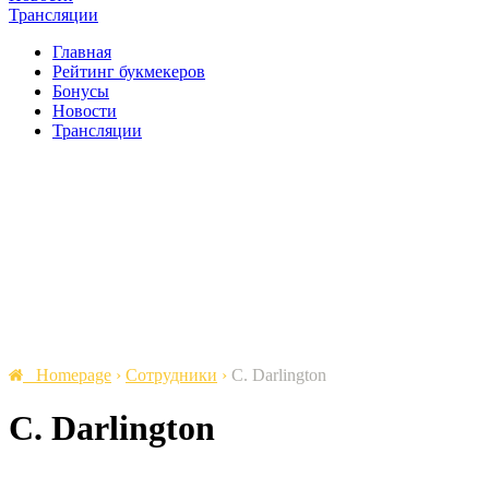
Трансляции
Главная
Рейтинг букмекеров
Бонусы
Новости
Трансляции
Homepage
›
Сотрудники
›
C. Darlington
C. Darlington