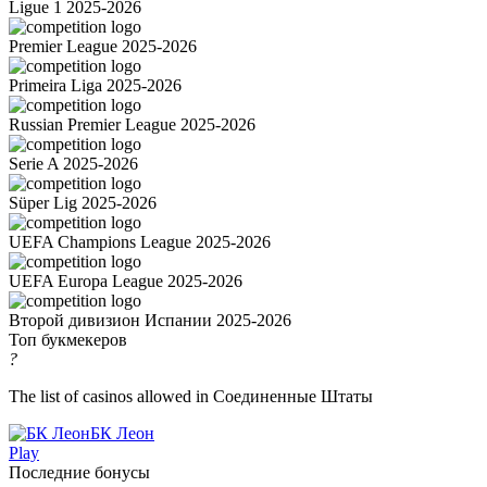
Ligue 1 2025-2026
Premier League 2025-2026
Primeira Liga 2025-2026
Russian Premier League 2025-2026
Serie A 2025-2026
Süper Lig 2025-2026
UEFA Champions League 2025-2026
UEFA Europa League 2025-2026
Второй дивизион Испании 2025-2026
Топ букмекеров
?
The list of casinos allowed in Соединенные Штаты
БК Леон
Play
Последние бонусы