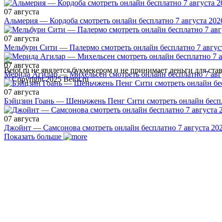
07 августа
Альмерия — Кордоба смотреть онлайн бесплатно 7 августа 202
07 августа
Мельбурн Сити — Палермо смотреть онлайн бесплатно 7 авгус
07 августа
Betot.ru не явялется букмекером и не принимает деньги для с
Мерида Агилар — Михельсен смотреть онлайн бесплатно 7 авг
© Copyright 2025 Betot.ru
07 августа
Бэйцзин Гоань — Шеньчжень Пенг Сити смотреть онлайн беспл
07 августа
Джойнт — Самсонова смотреть онлайн бесплатно 7 августа 20
Показать больше