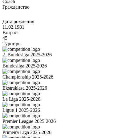
Coach
Гражданство
Дата рождения
11.02.1981
Возраст
45
Турниры
2. Bundesliga 2025-2026
Bundesliga 2025-2026
Championship 2025-2026
Ekstraklasa 2025-2026
La Liga 2025-2026
Ligue 1 2025-2026
Premier League 2025-2026
Primeira Liga 2025-2026