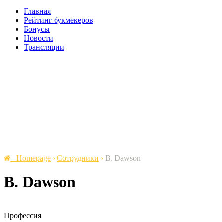
Главная
Рейтинг букмекеров
Бонусы
Новости
Трансляции
Homepage
›
Сотрудники
›
B. Dawson
B. Dawson
Профессия