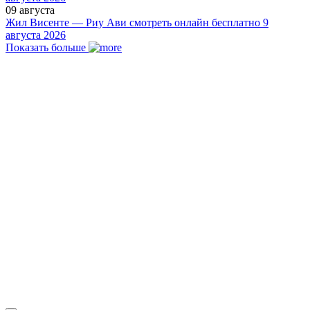
09 августа
Жил Висенте — Риу Ави смотреть онлайн бесплатно 9
августа 2026
Показать больше