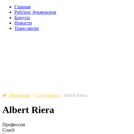
Главная
Рейтинг букмекеров
Бонусы
Новости
Трансляции
Homepage
›
Сотрудники
›
Albert Riera
Albert Riera
Профессия
Coach