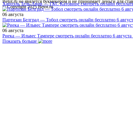
Betot.ru не явялется букмекером и не принимает деньги для с
Хапоэль Тель-Авив — ГКС Катовице смотреть онлайн бесплатн
© Copyright 2025 Betot.ru
06 августа
Партизан Белград — Тобол смотреть онлайн бесплатно 6 август
06 августа
Риека — Ильвес Тампере смотреть онлайн бесплатно 6 августа
Показать больше