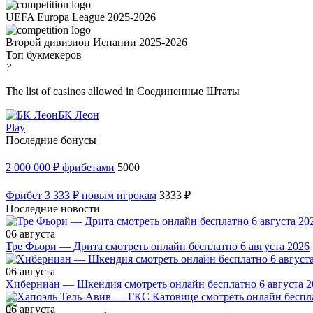
UEFA Europa League 2025-2026
Второй дивизион Испании 2025-2026
Топ букмекеров
?
The list of casinos allowed in Соединенные Штаты
БК Леон
Play
Последние бонусы
2 000 000 ₽ фрибетами
5000
Фрибет 3 333 ₽ новым игрокам
3333 ₽
Последние новости
06 августа
Тре Фьори — Дрита смотреть онлайн бесплатно 6 августа 2026
06 августа
Хиберниан — Шкендия смотреть онлайн бесплатно 6 августа 2
06 августа