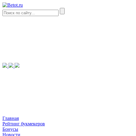
Главная
Рейтинг букмекеров
Бонусы
Новости