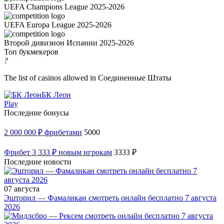
UEFA Champions League 2025-2026
UEFA Europa League 2025-2026
Второй дивизион Испании 2025-2026
Топ букмекеров
?
The list of casinos allowed in Соединенные Штаты
БК Леон
Play
Последние бонусы
2 000 000 ₽ фрибетами
5000
Фрибет 3 333 ₽ новым игрокам
3333 ₽
Последние новости
07 августа
Эшторил — Фамаликан смотреть онлайн бесплатно 7 августа
2026