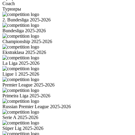
Coach
Турниры
2. Bundesliga 2025-2026
Bundesliga 2025-2026
Championship 2025-2026
Ekstraklasa 2025-2026
La Liga 2025-2026
Ligue 1 2025-2026
Premier League 2025-2026
Primeira Liga 2025-2026
Russian Premier League 2025-2026
Serie A 2025-2026
Süper Lig 2025-2026