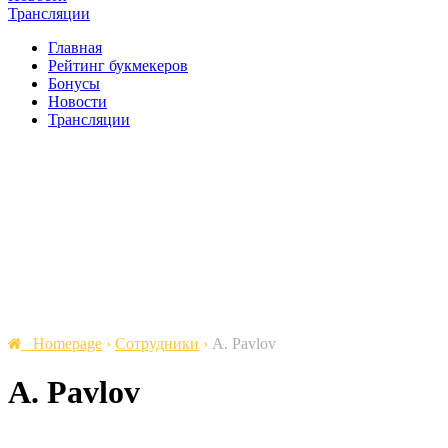
Трансляции
Главная
Рейтинг букмекеров
Бонусы
Новости
Трансляции
Homepage
›
Сотрудники
›
A. Pavlov
A. Pavlov