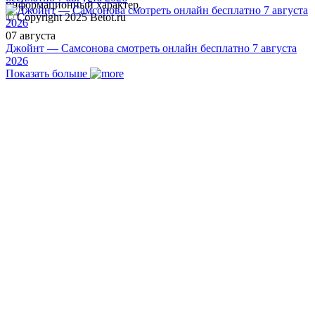
информационный характер.
© Copyright 2025 Betot.ru
07 августа
Джойнт — Самсонова смотреть онлайн бесплатно 7 августа
2026
Показать больше