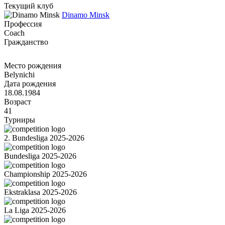
Текущий клуб
Dinamo Minsk
Профессия
Coach
Гражданство
Место рождения
Belynichi
Дата рождения
18.08.1984
Возраст
41
Турниры
2. Bundesliga 2025-2026
Bundesliga 2025-2026
Championship 2025-2026
Ekstraklasa 2025-2026
La Liga 2025-2026