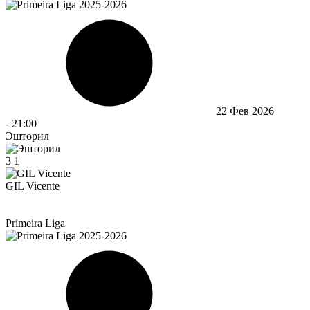
22 Фев 2026
-
21:00
Эшторил
3
1
GIL Vicente
Primeira Liga