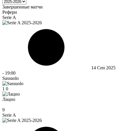
Завершенные матчи
Рефери
Serie A
14 Сен 2025
-
19:00
Sassuolo
1
0
Лацио
9
Serie A