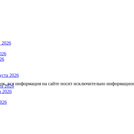
026
тавок, вся информация на сайте носит исключительно информацио
та 2026
2026