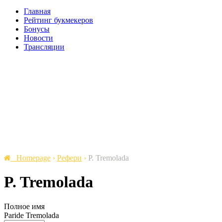
Главная
Рейтинг букмекеров
Бонусы
Новости
Трансляции
Homepage
›
Рефери
›
P. Tremolada
P. Tremolada
Полное имя
Paride Tremolada