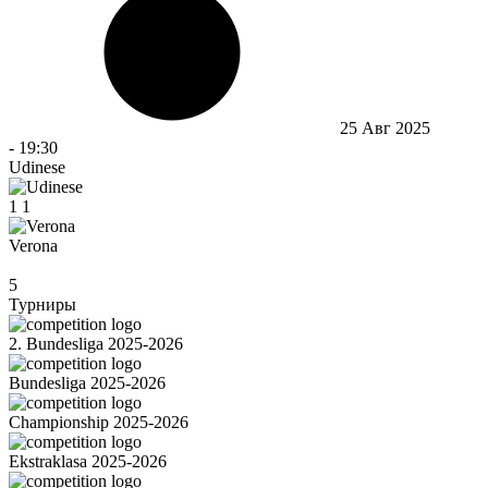
25 Авг 2025
-
19:30
Udinese
1
1
Verona
5
Турниры
2. Bundesliga 2025-2026
Bundesliga 2025-2026
Championship 2025-2026
Ekstraklasa 2025-2026