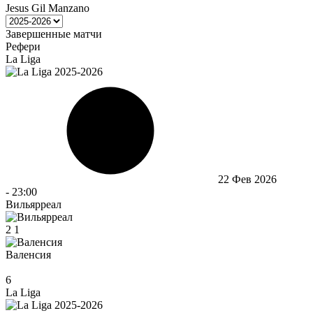
Jesus Gil Manzano
Завершенные матчи
Рефери
La Liga
22 Фев 2026
-
23:00
Вильярреал
2
1
Валенсия
6
La Liga