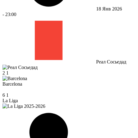
18 Янв 2026
-
23:00
Реал Сосьедад
2
1
Barcelona
6
1
La Liga