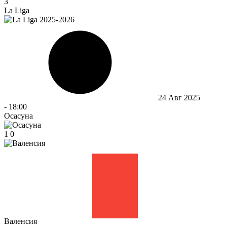
3
La Liga
24 Авг 2025
-
18:00
Осасуна
1
0
Валенсия