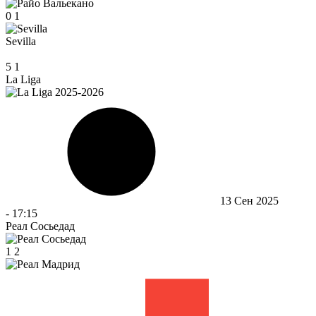
0
1
Sevilla
5
1
La Liga
13 Сен 2025
-
17:15
Реал Сосьедад
1
2