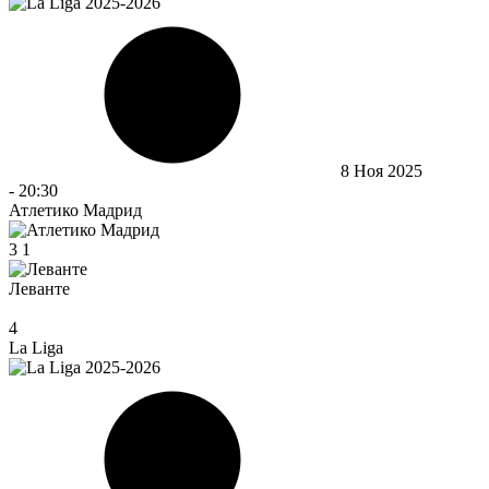
8 Ноя 2025
-
20:30
Атлетико Мадрид
3
1
Леванте
4
La Liga