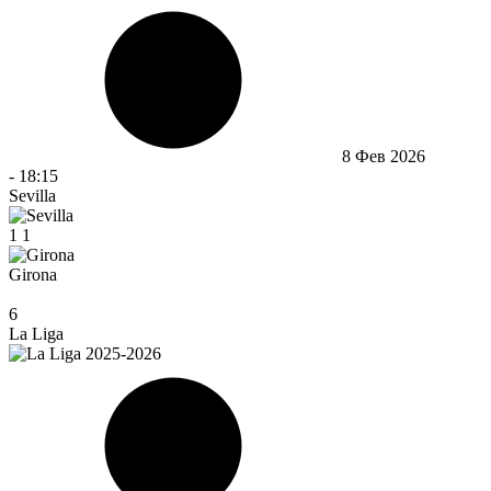
8 Фев 2026
-
18:15
Sevilla
1
1
Girona
6
La Liga