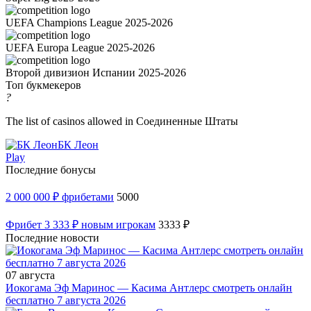
UEFA Champions League 2025-2026
UEFA Europa League 2025-2026
Второй дивизион Испании 2025-2026
Топ букмекеров
?
The list of casinos allowed in Соединенные Штаты
БК Леон
Play
Последние бонусы
2 000 000 ₽ фрибетами
5000
Фрибет 3 333 ₽ новым игрокам
3333 ₽
Последние новости
07 августа
Иокогама Эф Маринос — Касима Антлерс смотреть онлайн
бесплатно 7 августа 2026