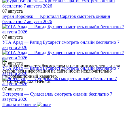
07 августа
Буран Воронеж — Кристалл Саратов смотреть онлайн
бесплатно 7 августа 2026
07 августа
УТА Арад — Рапид Бухарест смотреть онлайн бесплатно 7
августа 2026
07 августа
Betot.ru не явялется букмекером и не принимает деньги для
УТА Арад — Рапид Бухарест смотреть онлайн бесплатно 7
ставок, вся информация на сайте носит исключительно
августа 2026
информационный характер.
© Copyright 2025 Betot.ru
07 августа
Эстерсунд — Сундсвалль смотреть онлайн бесплатно 7
августа 2026
Показать больше