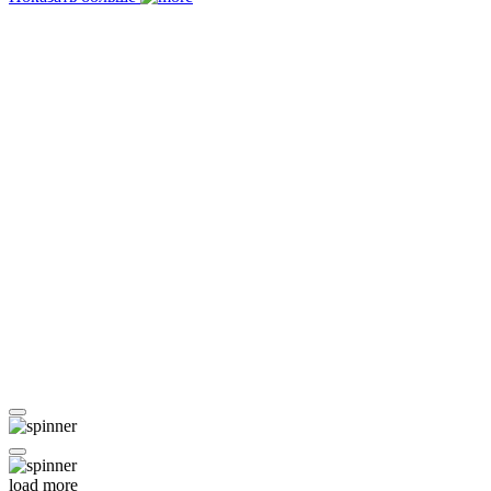
load more