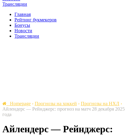
Трансляции
Главная
Рейтинг букмекеров
Бонусы
Новости
Трансляции
Homepage
›
Прогнозы на хоккей
›
Прогнозы на НХЛ
›
Айлендерс — Рейнджерс: прогноз на матч 28 декабря 2025
года
Айлендерс — Рейнджерс: