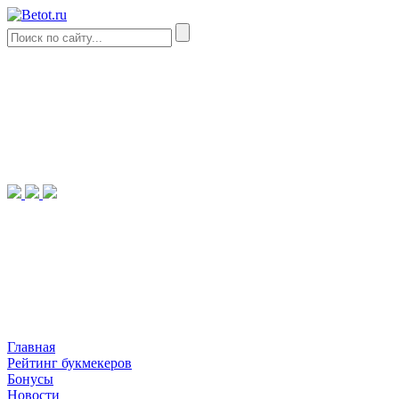
Главная
Рейтинг букмекеров
Бонусы
Новости