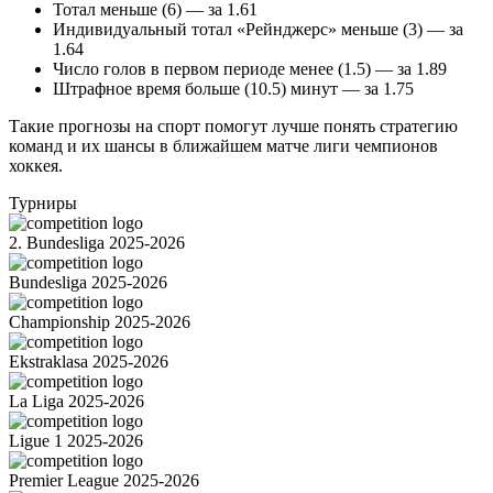
Тотал меньше (6) — за 1.61
Индивидуальный тотал «Рейнджерс» меньше (3) — за
1.64
Число голов в первом периоде менее (1.5) — за 1.89
Штрафное время больше (10.5) минут — за 1.75
Такие прогнозы на спорт помогут лучше понять стратегию
команд и их шансы в ближайшем матче лиги чемпионов
хоккея.
Турниры
2. Bundesliga 2025-2026
Bundesliga 2025-2026
Championship 2025-2026
Ekstraklasa 2025-2026
La Liga 2025-2026
Ligue 1 2025-2026
Premier League 2025-2026