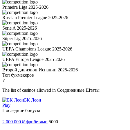
Primeira Liga 2025-2026
Russian Premier League 2025-2026
Serie A 2025-2026
Süper Lig 2025-2026
UEFA Champions League 2025-2026
UEFA Europa League 2025-2026
Второй дивизион Испании 2025-2026
Топ букмекеров
?
The list of casinos allowed in Соединенные Штаты
БК Леон
Play
Последние бонусы
2 000 000 ₽ фрибетами
5000