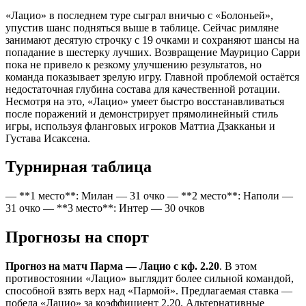
«Лацио» в последнем туре сыграл вничью с «Болоньей»,
упустив шанс подняться выше в таблице. Сейчас римляне
занимают десятую строчку с 19 очками и сохраняют шансы на
попадание в шестерку лучших. Возвращение Маурицио Сарри
пока не привело к резкому улучшению результатов, но
команда показывает зрелую игру. Главной проблемой остаётся
недостаточная глубина состава для качественной ротации.
Несмотря на это, «Лацио» умеет быстро восстанавливаться
после поражений и демонстрирует прямолинейный стиль
игры, используя фланговых игроков Маттиа Дзакканьи и
Густава Исаксена.
Турнирная таблица
— **1 место**: Милан — 31 очко — **2 место**: Наполи —
31 очко — **3 место**: Интер — 30 очков
Прогнозы на спорт
Прогноз на матч Парма — Лацио с кф. 2.20
. В этом
противостоянии «Лацио» выглядит более сильной командой,
способной взять верх над «Пармой». Предлагаемая ставка —
победа «Лацио» за коэффициент 2.20. Альтернативные