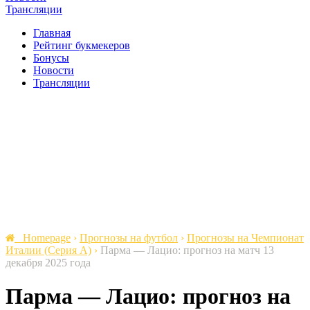
Трансляции
Главная
Рейтинг букмекеров
Бонусы
Новости
Трансляции
Homepage
›
Прогнозы на футбол
›
Прогнозы на Чемпионат
Италии (Серия А)
›
Парма — Лацио: прогноз на матч 13
декабря 2025 года
Парма — Лацио: прогноз на