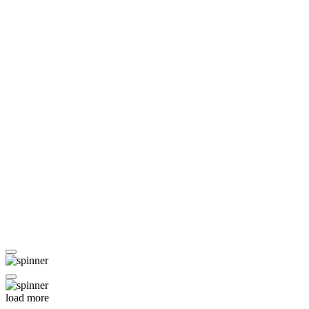
load more