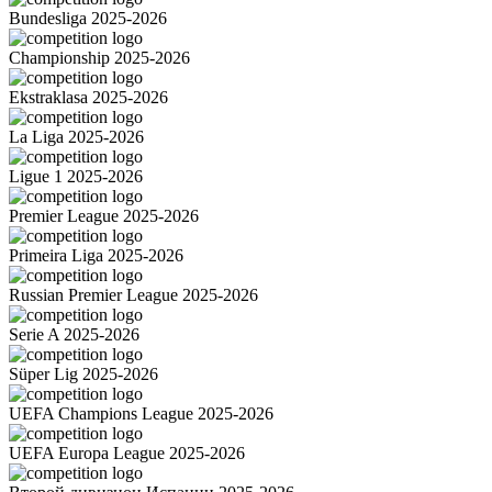
Bundesliga 2025-2026
Championship 2025-2026
Ekstraklasa 2025-2026
La Liga 2025-2026
Ligue 1 2025-2026
Premier League 2025-2026
Primeira Liga 2025-2026
Russian Premier League 2025-2026
Serie A 2025-2026
Süper Lig 2025-2026
UEFA Champions League 2025-2026
UEFA Europa League 2025-2026