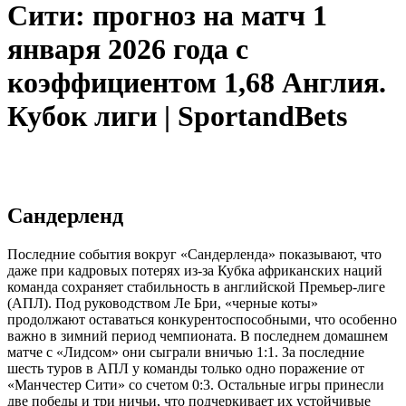
Сити: прогноз на матч 1
января 2026 года с
коэффициентом 1,68 Англия.
Кубок лиги | SportandBets
Сандерленд
Последние события вокруг «Сандерленда» показывают, что
даже при кадровых потерях из-за Кубка африканских наций
команда сохраняет стабильность в английской Премьер-лиге
(АПЛ). Под руководством Ле Бри, «черные коты»
продолжают оставаться конкурентоспособными, что особенно
важно в зимний период чемпионата. В последнем домашнем
матче с «Лидсом» они сыграли вничью 1:1. За последние
шесть туров в АПЛ у команды только одно поражение от
«Манчестер Сити» со счетом 0:3. Остальные игры принесли
две победы и три ничьи, что подчеркивает их устойчивые