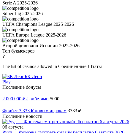
Serie A 2025-2026
Süper Lig 2025-2026
UEFA Champions League 2025-2026
UEFA Europa League 2025-2026
Второй дивизион Испании 2025-2026
Топ букмекеров
?
The list of casinos allowed in Соединенные Штаты
БК Леон
Play
Последние бонусы
2 000 000 ₽ фрибетами
5000
Фрибет 3 333 ₽ новым игрокам
3333 ₽
Последние новости
06 августа
Рууд — Фонсека смотреть онлайн бесплатно 6 августа 2026