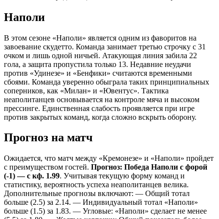
Наполи
В этом сезоне «Наполи» является одним из фаворитов на
завоевание скудетто. Команда занимает третью строчку с 31
очком и лишь одной ничьей. Атакующая линия забила 22
гола, а защита пропустила только 13. Недавние неудачи
против «Удинезе» и «Бенфики» считаются временными
сбоями. Команда уверенно обыграла таких принципиальных
соперников, как «Милан» и «Ювентус». Тактика
неаполитанцев основывается на контроле мяча и высоком
прессинге. Единственная слабость проявляется при игре
против закрытых команд, когда сложно вскрыть оборону.
Прогноз на матч
Ожидается, что матч между «Кремонезе» и «Наполи» пройдет
с преимуществом гостей.
Прогноз: Победа Наполи с форой
(-1) — с кф. 1.99
. Учитывая текущую форму команд и
статистику, вероятность успеха неаполитанцев велика.
Дополнительные прогнозы включают: — Общий тотал
больше (2.5) за 2.14. — Индивидуальный тотал «Наполи»
больше (1.5) за 1.83. — Угловые: «Наполи» сделает не менее