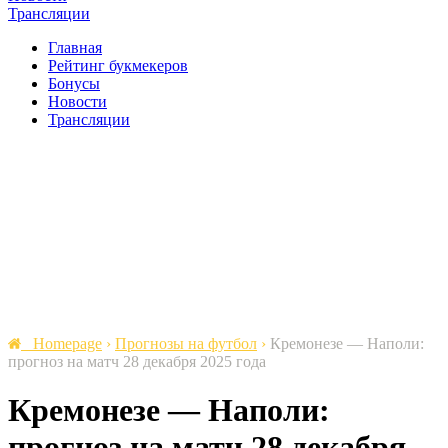
Трансляции
Главная
Рейтинг букмекеров
Бонусы
Новости
Трансляции
Homepage
›
Прогнозы на футбол
›
Кремонезе — Наполи:
прогноз на матч 28 декабря 2025 года
Кремонезе — Наполи:
прогноз на матч 28 декабря