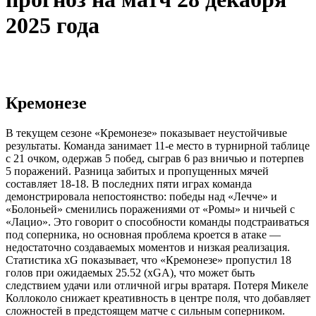
2025 года
Кремонезе
В текущем сезоне «Кремонезе» показывает неустойчивые
результаты. Команда занимает 11-е место в турнирной таблице
с 21 очком, одержав 5 побед, сыграв 6 раз вничью и потерпев
5 поражений. Разница забитых и пропущенных мячей
составляет 18-18. В последних пяти играх команда
демонстрировала непостоянство: победы над «Лечче» и
«Болоньей» сменились поражениями от «Ромы» и ничьей с
«Лацио». Это говорит о способности команды подстраиваться
под соперника, но основная проблема кроется в атаке —
недостаточно создаваемых моментов и низкая реализация.
Статистика xG показывает, что «Кремонезе» пропустил 18
голов при ожидаемых 25.52 (xGA), что может быть
следствием удачи или отличной игры вратаря. Потеря Микеле
Коллоколо снижает креативность в центре поля, что добавляет
сложностей в предстоящем матче с сильным соперником.