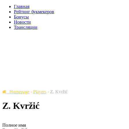
Главная
Рейтинг букмекеров
Бонусы
Новости
Трансляции
Homepage
›
Players
›
Z. Kvržić
Z. Kvržić
Полное имя