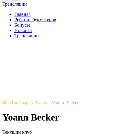
Трансляции
Главная
Рейтинг букмекеров
Бонусы
Новости
Трансляции
Homepage
›
Players
›
Yoann Becker
Yoann Becker
Текущий клуб