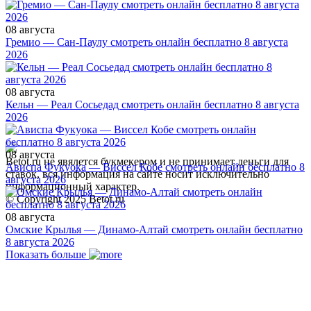
08 августа
Гремио — Сан-Паулу смотреть онлайн бесплатно 8 августа
2026
08 августа
Кельн — Реал Сосьедад смотреть онлайн бесплатно 8 августа
2026
08 августа
Betot.ru не явялется букмекером и не принимает деньги для
Ависпа Фукуока — Виссел Кобе смотреть онлайн бесплатно 8
ставок, вся информация на сайте носит исключительно
августа 2026
информационный характер.
© Copyright 2025 Betot.ru
08 августа
Омские Крылья — Динамо-Алтай смотреть онлайн бесплатно
8 августа 2026
Показать больше