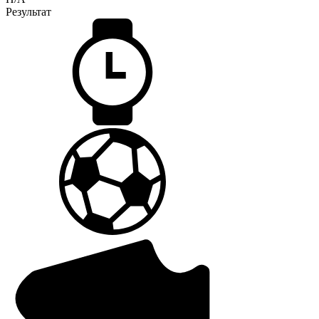
Результат