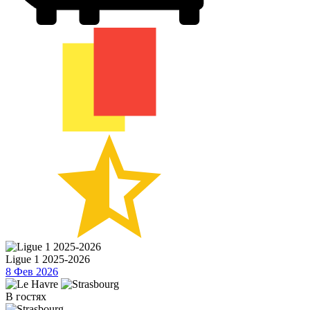
Ligue 1 2025-2026
8 Фев 2026
В гостях