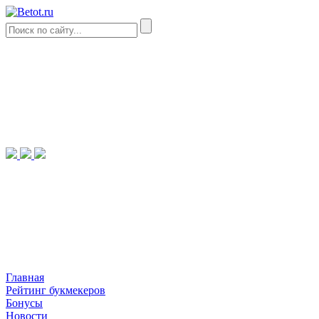
Главная
Рейтинг букмекеров
Бонусы
Новости