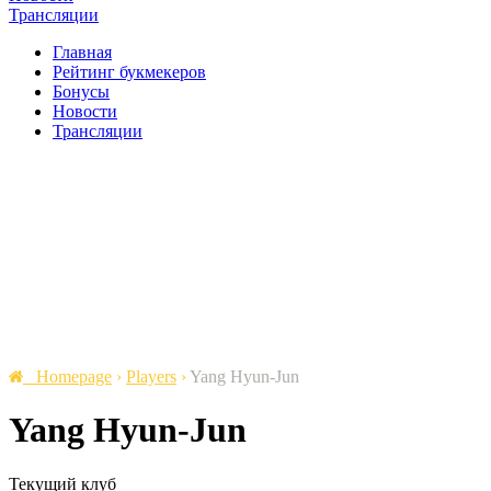
Трансляции
Главная
Рейтинг букмекеров
Бонусы
Новости
Трансляции
Homepage
›
Players
›
Yang Hyun-Jun
Yang Hyun-Jun
Текущий клуб