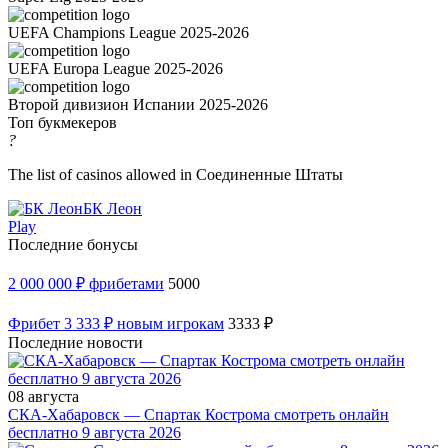
UEFA Champions League 2025-2026
UEFA Europa League 2025-2026
Второй дивизион Испании 2025-2026
Топ букмекеров
?
The list of casinos allowed in Соединенные Штаты
БК Леон
Play
Последние бонусы
2 000 000 ₽ фрибетами
5000
Фрибет 3 333 ₽ новым игрокам
3333 ₽
Последние новости
08 августа
СКА-Хабаровск — Спартак Кострома смотреть онлайн
бесплатно 9 августа 2026